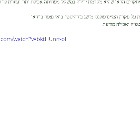
חקרים הראו שהיא מקדמת ירידה במשקל, מפחיתה אכילת יתר, ועוזרת לך לה
ל עקרון המיינדפולנס, מושג בודהיסטי. בואי נצפה בוידאו
טציה ואכילה מודעת.
e.com/watch?v=bktHUnrf-oI