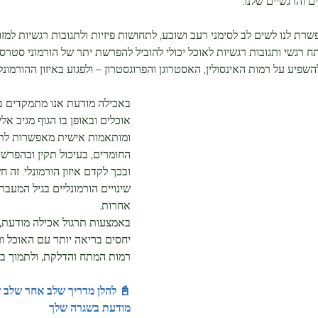
ם והרגשיים שלנו.
alth
Fitness and Physical Activity
Thyr
 לנו לשים לב לסימני רעב ושובע, לתחושות פיזיות ולתגובות רגשיות למזון
מתח רגשי ותגובות רגשיות לאוכל יכולי להוביל להפרשת יתר של הורמוני סטרס 
השפיע על רמות האינסולין, האסטרוגן והפרוגסטרון – ולפגוע באיזון ההורמונלי
באכילה מודעת אנו מתמקדים בא
אוכלים ובאופן בו הגוף מגיב אלי
ומותאמות אישית מאפשרות לתמו
החומרים, בעיכול תקין ובהפרשה
ובכך לקדם איזון הורמונלי. זה 
שינויים הורמונליים בגיל המעבר
אחרות. 
באמצעות תרגול אכילה מודעת, 
יחסים בריאה יותר עם האוכל וע
רמות המתח והדלקת, ולתמוך באיז
📓 להלן מדריך שלב אחר שלב ש
מודעת בשגרה שלך