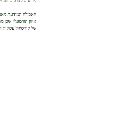
מודעים לצרכים הפיזיי
oid Health
האכילה המודעת מאפשרת
איזון הורמונלי, שכן 
של קורטיזול עלולות ל