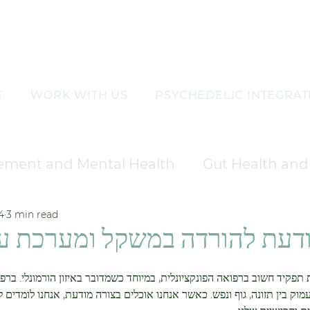
T
WORK WITH US
PSYCHEDELIC INTEGRAT
ement and Mental Health
Gut Health and 
4
3 min read
nd Wellness
Aesthetic and Skin Care Tre
דעת להורדה במשקל ומערכת עי
agement
Hormonal Balance and Therapy
קיד חשוב ברפואה הפונקציונלית, במיוחד כשמדובר באיזון הורמונלי. ברפואה
 בין תזונה, גוף ונפש. כאשר אנחנו אוכלים בצורה מודעת, אנחנו לומדים לה