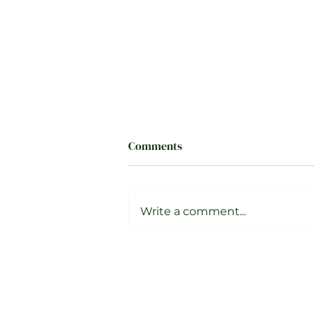
Comments
Write a comment...
The Functional Nutrition
Playbook: How to Eat Healthy
While Traveling
TERMS 
DESIGNED BY BRAND BETTER